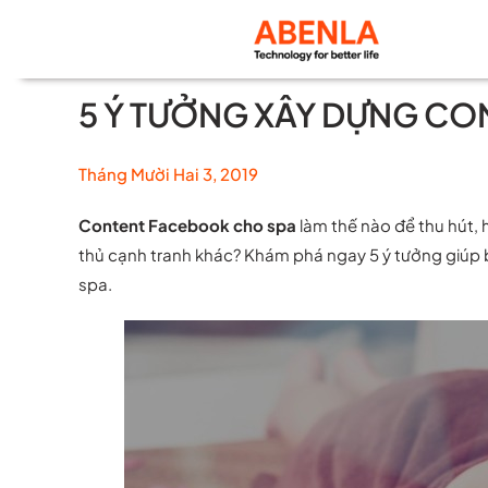
Skip
to
content
5 Ý TƯỞNG XÂY DỰNG C
Tháng Mười Hai 3, 2019
Content Facebook cho spa
làm thế nào để thu hút,
thủ cạnh tranh khác? Khám phá ngay 5 ý tưởng giúp
spa.