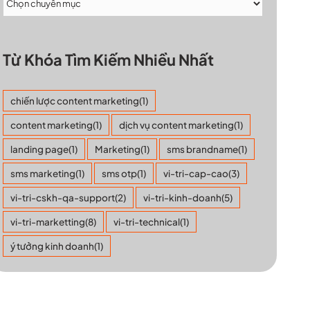
Từ Khóa Tìm Kiếm Nhiều Nhất
chiến lược content marketing
(1)
content marketing
(1)
dịch vụ content marketing
(1)
landing page
(1)
Marketing
(1)
sms brandname
(1)
sms marketing
(1)
sms otp
(1)
vi-tri-cap-cao
(3)
vi-tri-cskh-qa-support
(2)
vi-tri-kinh-doanh
(5)
vi-tri-marketting
(8)
vi-tri-technical
(1)
ý tưởng kinh doanh
(1)