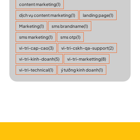
content marketing
(1)
dịch vụ content marketing
(1)
landing page
(1)
Marketing
(1)
sms brandname
(1)
sms marketing
(1)
sms otp
(1)
vi-tri-cap-cao
(3)
vi-tri-cskh-qa-support
(2)
vi-tri-kinh-doanh
(5)
vi-tri-marketting
(8)
vi-tri-technical
(1)
ý tưởng kinh doanh
(1)