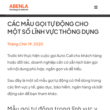
Skip
Toggle
to
Navigati
content
Về chúng tôi
CÁC MẪU GỌI TỰ ĐỘNG CHO
MỘT SỐ LĨNH VỰC THÔNG DỤNG
Sản phẩm
Tháng Chín 19, 2020
Life at Abenla
Trước khi thực hiện cuộc gọi Auto Call cho khách hàng
hoặc đối tác, doanh nghiệp cần có sẵn kịch bản gọi
Cơ hội nghề nghiệp
với nội dung phù hợp, ngắn gọn và dễ hiểu.
Sau đây là một số mẫu gọi tự động có thể dùng trong
Tin tức
các lĩnh vực y tế, giáo dục, bảo hiểm, ngân hàng và bất
động sản để bạn tham khảo.
Mẫu gọi tự động trong lĩnh vực y