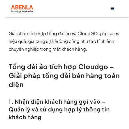
Skip
Toggle
to
Navigati
content
Về chúng tôi
Giải pháp tích hợp
tổng đài ảo
và
CloudGO
giúp sales
hiệu quả, gia tăng sự hài lòng cũng như tạo hình ảnh
Sản phẩm
chuyên nghiệp trong mắt khách hàng.
Life at Abenla
Tổng đài ảo tích hợp Cloudgo –
Giải pháp tổng đài bán hàng toàn
Cơ hội nghề nghiệp
diện
Tin tức
1. Nhận diện khách hàng gọi vào –
Quản lý và sử dụng hợp lý thông tin
khách hàng