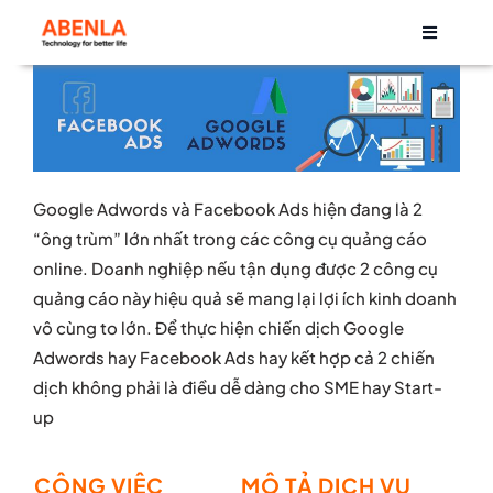
Skip
Toggle
to
Navigati
content
Về chúng tôi
Sản phẩm
Google Adwords và Facebook Ads hiện đang là 2
Life at Abenla
“ông trùm” lớn nhất trong các công cụ quảng cáo
online. Doanh nghiệp nếu tận dụng được 2 công cụ
quảng cáo này hiệu quả sẽ mang lại lợi ích kinh doanh
Cơ hội nghề nghiệp
vô cùng to lớn. Để thực hiện chiến dịch Google
Adwords hay Facebook Ads hay kết hợp cả 2 chiến
Tin tức
dịch không phải là điều dễ dàng cho SME hay Start-
up
CÔNG VIỆC
MÔ TẢ DỊCH VỤ