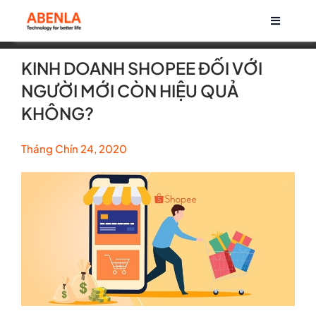
Skip
Toggle
to
Navigati
content
Về chúng tôi
KINH DOANH SHOPEE ĐỐI VỚI
NGƯỜI MỚI CÒN HIỆU QUẢ
Sản phẩm
KHÔNG?
Tháng Chín 24, 2020
Life at Abenla
Cơ hội nghề nghiệp
Tin tức