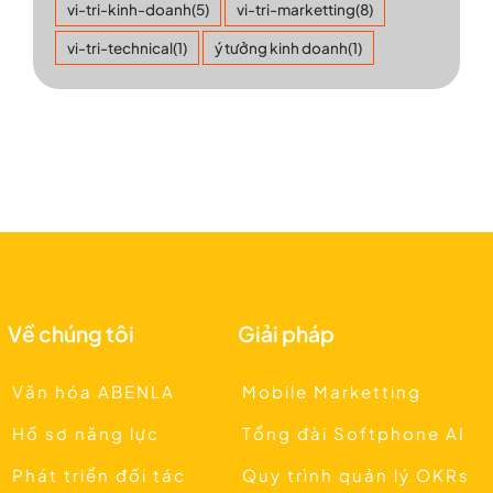
vi-tri-kinh-doanh
(5)
vi-tri-marketting
(8)
vi-tri-technical
(1)
ý tưởng kinh doanh
(1)
Về chúng tôi
Giải pháp
Văn hóa ABENLA
Mobile Marketting
Hồ sơ năng lực
Tổng đài Softphone AI
Phát triển đối tác
Quy trình quản lý OKRs