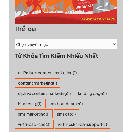
Thể loại
Từ Khóa Tìm Kiếm Nhiều Nhất
chiến lược content marketing
(1)
content marketing
(1)
dịch vụ content marketing
(1)
landing page
(1)
Marketing
(1)
sms brandname
(1)
sms marketing
(1)
sms otp
(1)
vi-tri-cap-cao
(3)
vi-tri-cskh-qa-support
(2)