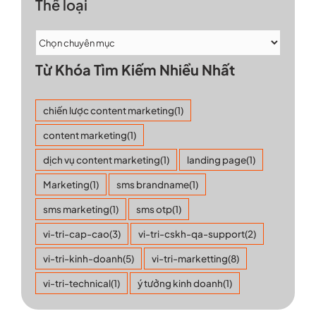
Thể loại
Từ Khóa Tìm Kiếm Nhiều Nhất
chiến lược content marketing
(1)
content marketing
(1)
dịch vụ content marketing
(1)
landing page
(1)
Marketing
(1)
sms brandname
(1)
sms marketing
(1)
sms otp
(1)
vi-tri-cap-cao
(3)
vi-tri-cskh-qa-support
(2)
vi-tri-kinh-doanh
(5)
vi-tri-marketting
(8)
vi-tri-technical
(1)
ý tưởng kinh doanh
(1)