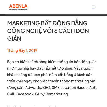
Skip
Toggle
to
Navigati
content
Về chúng tôi
MARKETING BẤT ĐỘNG BẰNG
CÔNG NGHỆ VỚI 6 CÁCH ĐƠN
Sản phẩm
GIẢN
Tháng Bảy 1, 2019
Life at Abenla
Bạn có biết khách hàng kiếm thông tin bất động sản
Cơ hội nghề nghiệp
như mua nhà hay đất hầu hết từ online. Vậy nguồn
khách hàng đó bạn phải nắm bắt bằng 6 kênh cần
triển khai ngay cho việc truyền thông marketing bất
Tin tức
động sản: Adwords, SEO, SMS Location Based, Auto
Call, Facebook, GDN/ Remarketing