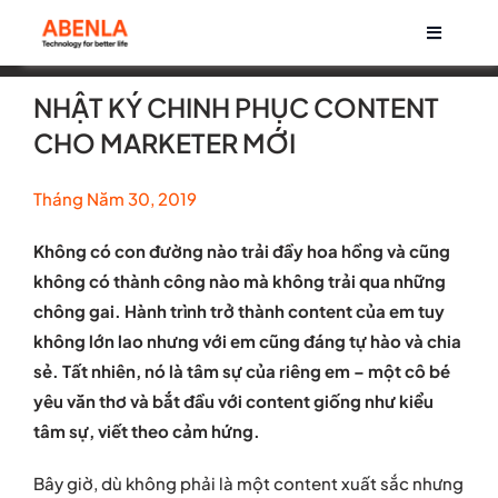
Skip
Toggle
to
Navigati
content
Về chúng tôi
NHẬT KÝ CHINH PHỤC CONTENT
CHO MARKETER MỚI
Sản phẩm
Tháng Năm 30, 2019
Life at Abenla
Không có con đường nào trải đầy hoa hồng và cũng
không có thành công nào mà không trải qua những
Cơ hội nghề nghiệp
chông gai. Hành trình trở thành content của em tuy
không lớn lao nhưng với em cũng đáng tự hào và chia
sẻ. Tất nhiên, nó là tâm sự của riêng em – một cô bé
Tin tức
yêu văn thơ và bắt đầu với content giống như kiểu
tâm sự, viết theo cảm hứng.
Bây giờ, dù không phải là một content xuất sắc nhưng