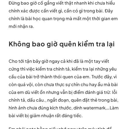
Đừng bao giờ cố gắng viết thật nhanh khi chưa hiểu
chính xác được cần viết gì, cần có gì trong bài. Đây
chính là bài học quan trọng mà mất một thời gian em
mới nhận ra.
Không bao giờ quên kiểm tra lại
Cho tới tận bây giờ ngay cả khi đã là một tay viết
cứng thì việc kiểm tra chính tả, kiểm tra lại những yêu
cầu của bài trở thành thói quen của em. Trước đây, vì
còn quá vội, còn chưa thực sự chỉn chu hay ẩu mà bài
của em dù viết ổn nhưng vẫn bị điểm đánh giá trừ: lỗi
chính tả, dấu câu., ngắt đoạn, quên đặt thẻ trong bài,
hình ảnh chưa đúng kích thước, dính watermark,…Làm
bài viết bị giảm nhuận rất đáng tiếc.
Em phải note bằng giấy nhớ ngay trên máy tính để