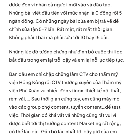
được đơn vị nhận cả người mới vào và đào tạo.
Những bài viết đầu tiên với mức nhận là 0 đồng rồi 5
ngàn đồng. Có những ngày bài của em bị trả về để
chỉnh sửa tận 5-7 lần. Rất mệt, rất mất thời gian.
Không phải 1 bài mà phải sửa tới 10 hay 15 bài.
Những lúc đó tưởng chừng như định bỏ cuộc thì lí do
bắt đầu trong em lại trỗi dậy và em lại nỗ lực tiếp tục.
Ban đầu em chỉ chập chững làm CTV cho thẩm mỹ
viện Hồng Kông rồi CTV thường xuyên của Thẩm mỹ
viện Phú Xuân và nhiều đơn vị inox, thiết kế nội thất,
rèm vải, … Sau thời gian cứng tay, em cũng mày mò
vào các group chợ content, tuyển content…để test
việc. Thời gian đó khá vất vả những cũng rất vui vì
được biết tới thị trường content Marketing rất rộng,
có thể lâu dài. Gắn bó lâu nhất tới bây giờ của em