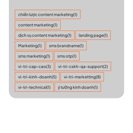
chiến lược content marketing
(1)
content marketing
(1)
dịch vụ content marketing
(1)
landing page
(1)
Marketing
(1)
sms brandname
(1)
sms marketing
(1)
sms otp
(1)
vi-tri-cap-cao
(3)
vi-tri-cskh-qa-support
(2)
vi-tri-kinh-doanh
(5)
vi-tri-marketting
(8)
vi-tri-technical
(1)
ý tưởng kinh doanh
(1)