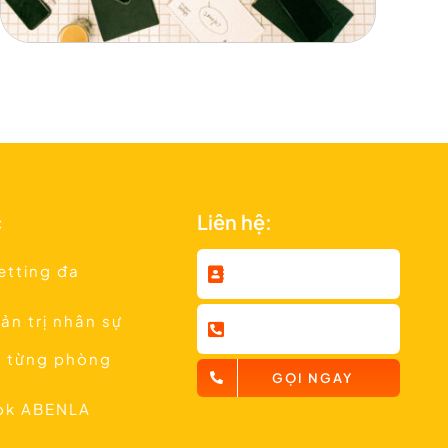
c
Liên hệ:
etting đa
uản trị nhân sự
 từng phòng
GỌI NGAY
tok ABENLA