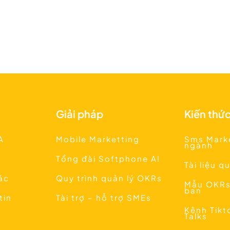
Giải pháp
Kiến thứ
A
Mobile Marketting
Sms Mark
ngành
Tổng đài Softphone AI
Tài liệu q
tác
Quy trình quản lý OKRs
Mẫu OKRs
ban
tin
Tài trợ – hỗ trợ SMEs
Kênh Tik
Talks