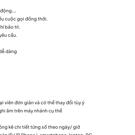
i động,…
iều cuộc gọi đồng thời.
í bảo trì.
yêu cầu.
 dễ dàng
i viên đơn giản và có thể thay đổi tùy ý
 ghi âm trên máy nhánh cụ thể
ông kê chi tiết từng số theo ngày/ giờ
 bàn IP ( IP Phone ), smartphone, laptop, PC,…