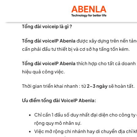
Skip
to
content
Tổng đài voiceip là gì ?
Tổng đài voiceIP Abenla
được xây dựng trên nền tảng
cần phải đầu tư thiết bị và cơ sở hạ tầng tốn kém.
Tổng đài voiceIP Abenla
thích hợp cho tất cả doanh 
hiệu quả công việc.
Thời gian triển khai nhanh : từ
2-3 ngày
sẽ hoàn tất.
Ưu điểm tổng đài VoiceIP Abenla:
Chỉ cần 1 đầu số duy nhất đại diện cho công ty 
rộng quy mô nhân sự.
Việc mở rộng chi nhánh hay di chuyển địa chỉ k