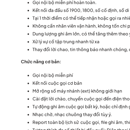
Gọi nội bộ miễn phí hoàn toàn.
Kết nối đa đầu số 1900, 1800, số cố định, số d
Tại 1 thời điểm có thể tiếp nhận hoặc gọi ra nh
Không cần nhân viên vận hành, không tốn chi ph
Dung lượng ghi âm lớn, có thể tăng thêm theo 
Xử lý xự cố tập trung nhanh từ xa
Thay đổi lời chao, tin thông báo nhanh chóng,
Chức năng cơ bản:
Gọi nội bộ miễn phí
Kết nối cuộc gọi cơ bản
Mở rộng số máy nhánh (ext) không giới hạn
Cài đặt lời chào, chuyển cuộc gọi đến điện thoạ
Tự động ghi âm cuộc gọi bất kỳ, hoặc chỉ định
Nhạc chờ, nhạc chuông thay đổi tùy ý.
Report toàn bộ lịch sử cuộc gọi, file ghi âm, th
Tương thích đa số thiết bị đầu cuối: Điện thoại