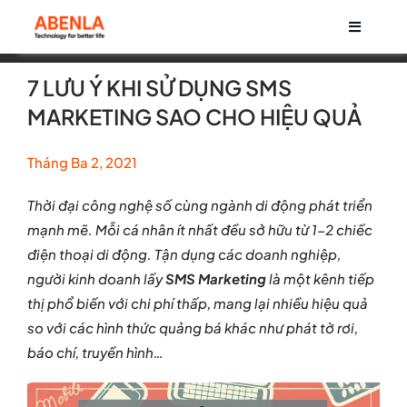
Skip
Toggle
to
Navigati
content
Về chúng tôi
7 LƯU Ý KHI SỬ DỤNG SMS
MARKETING SAO CHO HIỆU QUẢ
Sản phẩm
Tháng Ba 2, 2021
Life at Abenla
Thời đại công nghệ số cùng ngành di động phát triển
mạnh mẽ. Mỗi cá nhân ít nhất đều sở hữu từ 1-2 chiếc
Cơ hội nghề nghiệp
điện thoại di động. Tận dụng các doanh nghiệp,
người kinh doanh lấy
SMS Marketing
là một kênh tiếp
thị phổ biến với chi phí thấp, mang lại nhiều hiệu quả
Tin tức
so với các hình thức quảng bá khác như phát tờ rơi,
báo chí, truyền hình…