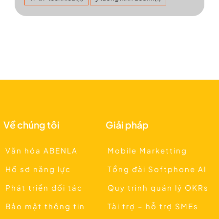
Về chúng tôi
Giải pháp
Văn hóa ABENLA
Mobile Marketting
Hồ sơ năng lực
Tổng đài Softphone AI
Phát triển đối tác
Quy trình quản lý OKRs
Bảo mật thông tin
Tài trợ – hỗ trợ SMEs