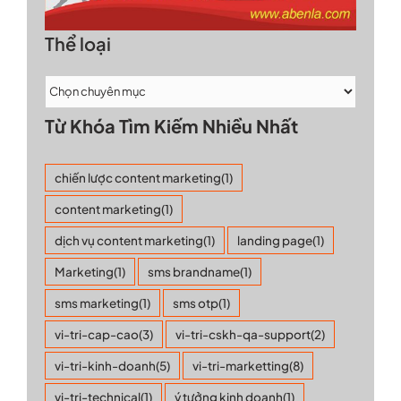
Thể loại
Từ Khóa Tìm Kiếm Nhiều Nhất
chiến lược content marketing
(1)
content marketing
(1)
dịch vụ content marketing
(1)
landing page
(1)
Marketing
(1)
sms brandname
(1)
sms marketing
(1)
sms otp
(1)
vi-tri-cap-cao
(3)
vi-tri-cskh-qa-support
(2)
vi-tri-kinh-doanh
(5)
vi-tri-marketting
(8)
vi-tri-technical
(1)
ý tưởng kinh doanh
(1)