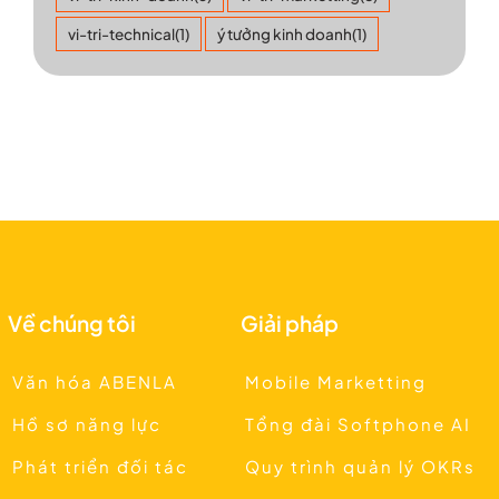
vi-tri-technical
(1)
ý tưởng kinh doanh
(1)
Về chúng tôi
Giải pháp
Văn hóa ABENLA
Mobile Marketting
Hồ sơ năng lực
Tổng đài Softphone AI
Phát triển đối tác
Quy trình quản lý OKRs