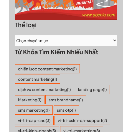
Thể loại
Từ Khóa Tìm Kiếm Nhiều Nhất
chiến lược content marketing
(1)
content marketing
(1)
dịch vụ content marketing
(1)
landing page
(1)
Marketing
(1)
sms brandname
(1)
sms marketing
(1)
sms otp
(1)
vi-tri-cap-cao
(3)
vi-tri-cskh-qa-support
(2)
vi-tri-kinh-doanh
(5)
vi-tri-marketting
(8)