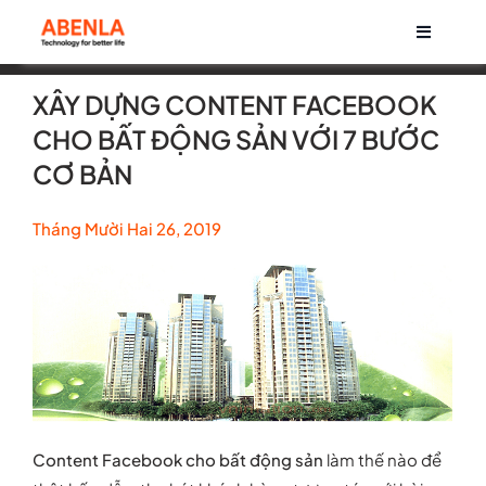
Skip
Toggle
to
Navigati
content
Về chúng tôi
XÂY DỰNG CONTENT FACEBOOK
CHO BẤT ĐỘNG SẢN VỚI 7 BƯỚC
Sản phẩm
CƠ BẢN
Tháng Mười Hai 26, 2019
Life at Abenla
Cơ hội nghề nghiệp
Tin tức
Content Facebook cho bất động sản
làm thế nào để