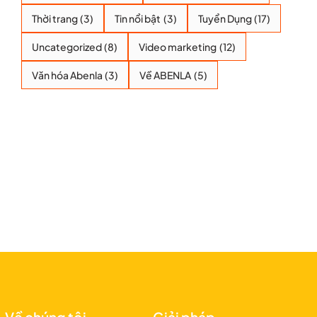
Thời trang
(3)
Tin nổi bật
(3)
Tuyển Dụng
(17)
Uncategorized
(8)
Video marketing
(12)
Văn hóa Abenla
(3)
Về ABENLA
(5)
Về chúng tôi
Giải pháp