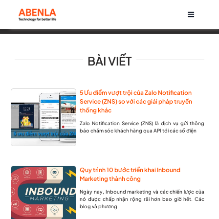
Skip
Toggle
to
Navigati
content
Về chúng tôi
BÀI VIẾT
Sản phẩm
5 Ưu điểm vượt trội của Zalo Notification
Service (ZNS) so với các giải pháp truyền
Life at Abenla
thống khác
Zalo Notification Service (ZNS) là dịch vụ gửi thông
báo chăm sóc khách hàng qua API tới các số điện
Cơ hội nghề nghiệp
Tin tức
Quy trình 10 bước triển khai Inbound
Marketing thành công
Ngày nay, Inbound marketing và các chiến lược của
nó được chấp nhận rộng rãi hơn bao giờ hết. Các
blog và phương